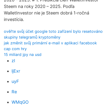
Steem na roky 2020 – 2025. Podľa
WalletInvestor nie je Steem dobrá 1-ročná
investícia.
ověřte svůj účet google toto zařízení bylo resetováno
skupiny telegramů kryptoměny
jak změnit svůj primární e-mail v aplikaci facebook
cap com hry
15 miliard jpy na usd
zI
ljExr
uyF
Re
WMqGO