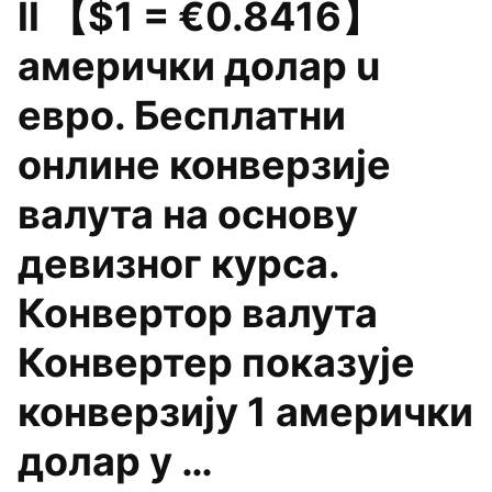
ll 【$1 = €0.8416】
амерички долар u
евро. Бесплатни
онлине конверзије
валута на основу
девизног курса.
Конвертор валута
Конвертер показује
конверзију 1 амерички
долар у …