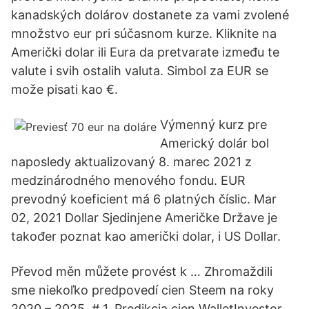
kanadských dolárov dostanete za vami zvolené
množstvo eur pri súčasnom kurze. Kliknite na
Američki dolar ili Eura da pretvarate između te
valute i svih ostalih valuta. Simbol za EUR se
može pisati kao €.
Výmenný kurz pre
Americký dolár bol
naposledy aktualizovaný 8. marec 2021 z
medzinárodného menového fondu. EUR
prevodný koeficient má 6 platných číslic. Mar
02, 2021 Dollar Sjedinjene Američke Države je
također poznat kao američki dolar, i US Dollar.
Převod měn můžete provést k … Zhromaždili
sme niekoľko predpovedí cien Steem na roky
2020 – 2025. # 1. Predikcia cien WalletInvestor