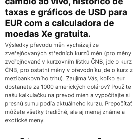
câmbio ao vivo, histórico de
taxas e gráficos de USD para
EUR com a calculadora de
moedas Xe gratuita.
Výsledky převodu měn vycházejí ze
zveřejňovaných středních kurzů měn (pro měny
zveřejňované v kurzovním lístku ČNB, jde o kurz
ČNB, pro ostatní měny v převodníku jde o kurz z
mezibankovního trhu). Zaujíma Vás, koľko eur
dostanete za 1000 amerických dolárov? Použite
našu kalkulačku na prevod mien a vypočítajte si
presnú sumu podľa aktuálneho kurzu. Prepočítať
môžete všetky tradičné, ale aj menej známe a
exotické meny.