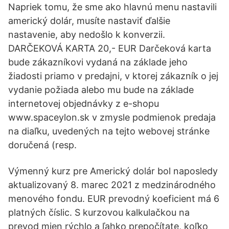
Napriek tomu, že sme ako hlavnú menu nastavili
americký dolár, musíte nastaviť ďalšie
nastavenie, aby nedošlo k konverzii.
DARČEKOVÁ KARTA 20,- EUR Darčeková karta
bude zákazníkovi vydaná na základe jeho
žiadosti priamo v predajni, v ktorej zákazník o jej
vydanie požiada alebo mu bude na základe
internetovej objednávky z e-shopu
www.spaceylon.sk v zmysle podmienok predaja
na diaľku, uvedených na tejto webovej stránke
doručená (resp.
Výmenný kurz pre Americký dolár bol naposledy
aktualizovaný 8. marec 2021 z medzinárodného
menového fondu. EUR prevodný koeficient má 6
platných číslic. S kurzovou kalkulačkou na
prevod mien rýchlo a ľahko prepočítate, koľko