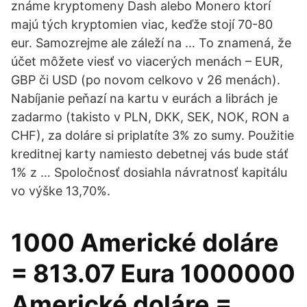
známe kryptomeny Dash alebo Monero ktorí
majú tých kryptomien viac, keďže stojí 70-80
eur. Samozrejme ale záleží na … To znamená, že
účet môžete viesť vo viacerých menách – EUR,
GBP či USD (po novom celkovo v 26 menách).
Nabíjanie peňazí na kartu v eurách a librách je
zadarmo (takisto v PLN, DKK, SEK, NOK, RON a
CHF), za doláre si priplatíte 3% zo sumy. Použitie
kreditnej karty namiesto debetnej vás bude stáť
1% z … Spoločnosť dosiahla návratnosť kapitálu
vo výške 13,70%.
1000 Americké doláre
= 813.07 Eura 1000000
Americké doláre =